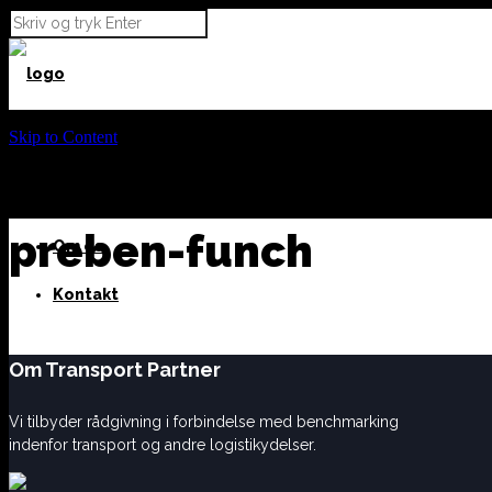
Skip to Content
Vi tilbyder
Cases
preben-funch
Om os
Kontakt
Om Transport Partner
Vi tilbyder rådgivning i forbindelse med benchmarking
indenfor transport og andre logistikydelser.