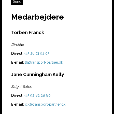
Medarbejdere
Torben Franck
Direktør
Direct
:
+45 26 74 94 05
E-mail
:
tf@transport-partner.dk
Jane Cunningham Kelly
Salg / Sales
Direct
:
+45
92 82 28 80
E-mail
:
jck@transport-partner.dk