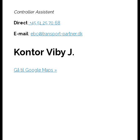
Controller Assistent
Direct
:
+45
51 25 70 68
E-mail
:
ebc@transport-partner.dk
Kontor Viby J.
Gå til Google Maps »