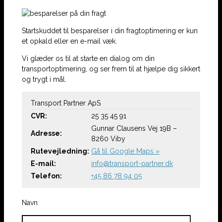
Startskuddet til besparelser i din fragtoptimering er kun
et opkald eller en e-mail væk.
Vi glæder os til at starte en dialog om din
transportoptimering, og ser frem til at hjælpe dig sikkert
og trygt i mål.
Transport Partner ApS
CVR:
25 35 45 91
Gunnar Clausens Vej 19B –
Adresse:
8260 Viby
Rutevejledning:
Gå til Google Maps »
E-mail:
info@transport-partner.dk
Telefon:
+45 86 78 94 05
Navn