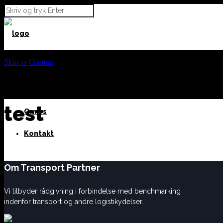
Skip to Content
Vi tilbyder
Cases
test
Om os
Kontakt
Om Transport Partner
Vi tilbyder rådgivning i forbindelse med benchmarking
indenfor transport og andre logistikydelser.