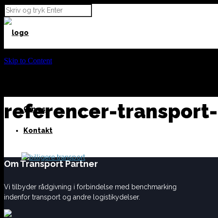
Skip to Content
Vi tilbyder
Cases
referencer-transport
Om os
Kontakt
Om Transport Partner
Vi tilbyder rådgivning i forbindelse med benchmarking
indenfor transport og andre logistikydelser.